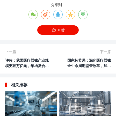
分享到






0
赞
上一篇
下一篇
许伟：我国医疗器械产业规
国家药监局：深化医疗器械
模突破万亿元，年均复合增
全生命周期监管改革，加快
长率超10％
培育和发展医疗器械新质生
产力
相关推荐