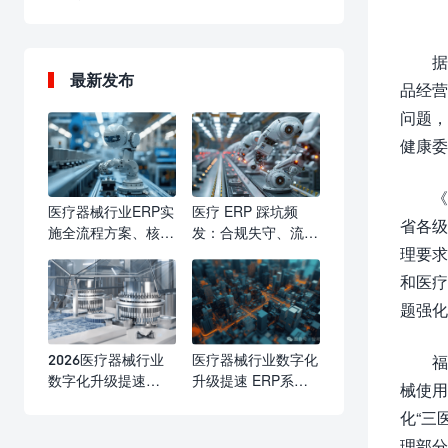
据
最新发布
品经营
问题，
健康委
《
医疗器械行业ERP实
医疗 ERP 踩坑频
省各级
施全流程方案、核心
发：合规失守、流程
理要求
要点与落地价值
瘫痪、成本失控，行
业亟需标准化选型与
和医疗
实施防线
题强化
2026医疗器械行业
医疗器械行业数字化
福
数字化升级提速
升级提速 ERP系统
械使用
ERP系统成合规精益
赋能合规运营与精益
化“三
管理核心标配
发展
理部分