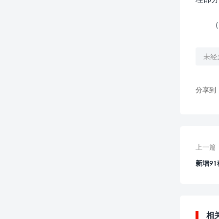
（
未经
分享到
上一篇
新增9
相