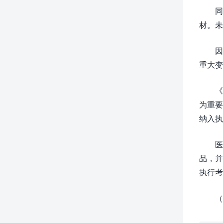
同
材。未
因
重大变
《
为重要
纳入执
医
品，并
执行考
（