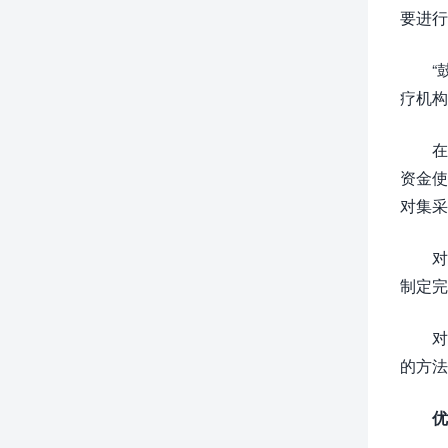
要进行
“
疗机构
在
资金使
对集采
对
制定完
对
的方法
优