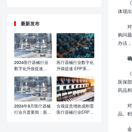
《
体现出
最新发布
对
购问题
办法，
确
2026医疗器械行业
医疗器械行业数字化
数字化升级提速
升级提速 ERP系统
《
ERP系统成合规精益
赋能合规运营与精益
管理核心标配
发展
医保部
药品和
对
2026年8月医疗器械
合规提质增效成刚需
行业月度要闻：新规
医疗器械行业ERP数
品。积
落地优化产业生态
字化升级提速
海内外合规监管持续
金
收紧