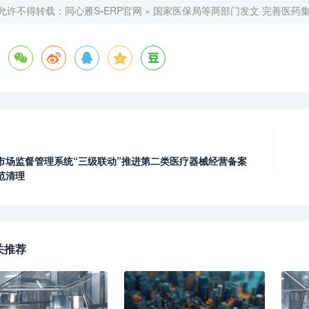
允许不得转载：
同心雁S-ERP官网
»
国家医保局等两部门发文 完善医药





市场监督管理系统“三级联动”推进第二类医疗器械经营备案
范清理
关推荐