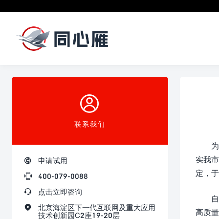

联系我们
为
实我市

申请试用
定，于

400-079-0088

点击立即咨询
自

北京海淀区下一代互联网及重大应用
高质量
技术创新园C2座19-20层