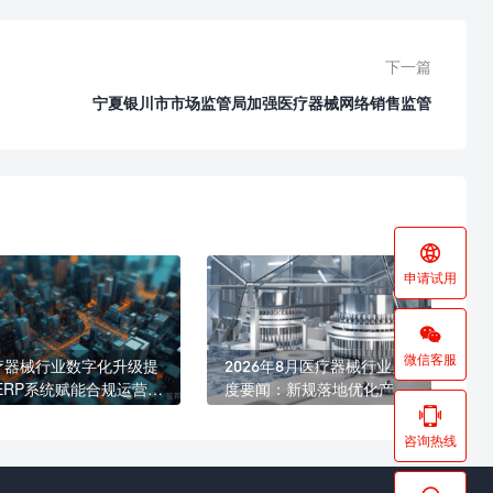
下一篇
宁夏银川市市场监管局加强医疗器械网络销售监管

申请试用

微信客服
疗器械行业数字化升级提
2026年8月医疗器械行业月
 ERP系统赋能合规运营与
度要闻：新规落地优化产业
益发展
生态 海内外合规监管持续收

紧
咨询热线