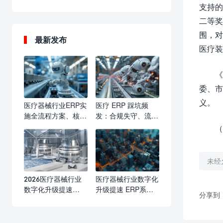
支持的
二等奖
围，对
最新发布
医疗装
《
委、市
义。
医疗器械行业ERP实
医疗 ERP 踩坑频
施全流程方案、核心
发：合规失守、流程
要点与落地价值
瘫痪、成本失控，行
（
业亟需标准化选型与
实施防线
未经
2026医疗器械行业
医疗器械行业数字化
数字化升级提速
升级提速 ERP系统
分享到
ERP系统成合规精益
赋能合规运营与精益
管理核心标配
发展