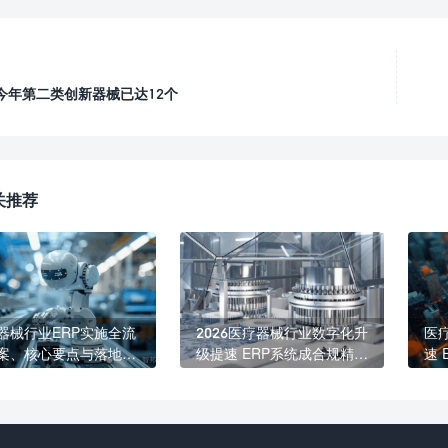
今年第二类创新器械已达12个
关推荐
器械行业ERP实施全流
2026医疗器械行业数字化升
医
案、核心要点与落地价
级提速 ERP系统成合规精益
速
管理核心标配
精