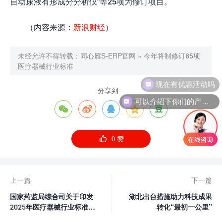
自动尿液有形成分分析仪”等25项为修订项目。
（内容来源：
新浪财经
）
未经允许不得转载：
同心雁S-ERP官网
»
今年将制修订85项
医疗器械行业标准
现在有优惠活动吗
分享到
可以介绍下你们的产品么






0
赞
上一篇
下一篇
国家药监局综合司关于印发
湖北出台措施助力科技成果
2025年医疗器械行业标准制
转化“最初一公里”
修订计划项目的通知