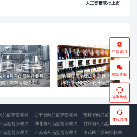
人工韧带获批上市

申请试用

微信客服
26年8月医疗器械行业月
合规提质增效成刚需 医疗器
要闻：新规落地优化产业
械行业ERP数字化升级提速
态 海内外合规监管持续收

咨询热线

药品监督管理局
辽宁省药品监督管理局
吉林省药品监督管理局
在线咨询
药品监督管理局
湖北省药品监督管理局
甘肃省药品监督管理局
药品监督管理局
江苏省药品监督管理局
泰茂医疗器械招标网