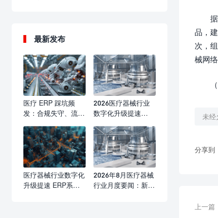
据
品，建
最新发布
次，组
械网络
（
医疗 ERP 踩坑频
2026医疗器械行业
发：合规失守、流程
数字化升级提速
未经
瘫痪、成本失控，行
ERP系统成合规精益
业亟需标准化选型与
管理核心标配
实施防线
分享到
医疗器械行业数字化
2026年8月医疗器械
升级提速 ERP系统
行业月度要闻：新规
赋能合规运营与精益
落地优化产业生态
发展
海内外合规监管持续
上一篇
收紧