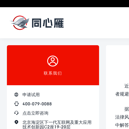

联系我们
近
者规避

申请试用

400-079-0088
据

点击立即咨询
法律风

北京海淀区下一代互联网及重大应用
中解答
技术创新园C2座19-20层