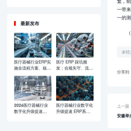
繁，制
一带来
一的测
最新发布
（
未经
医疗器械行业ERP实
医疗 ERP 踩坑频
施全流程方案、核心
发：合规失守、流程
分享到
要点与落地价值
瘫痪、成本失控，行
业亟需标准化选型与
实施防线
2026医疗器械行业
医疗器械行业数字化
上一篇
数字化升级提速
升级提速 ERP系统
安徽举
ERP系统成合规精益
赋能合规运营与精益
管理核心标配
发展