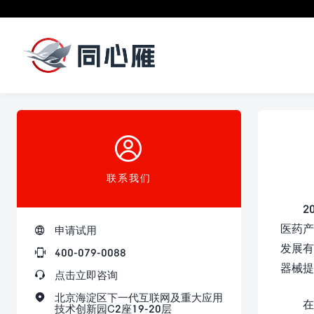

联系我们
2
医药产

申请试用
发展有

400-079-0088
器械提

点击立即咨询

北京海淀区下一代互联网及重大应用
在
技术创新园C2座19-20层