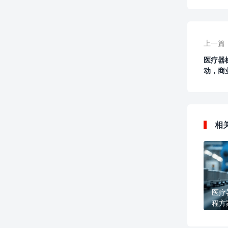
上一篇
医疗器
动，商
相
医疗
程方
值