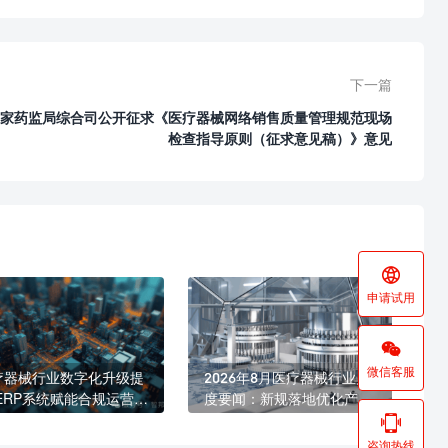
下一篇
家药监局综合司公开征求《医疗器械网络销售质量管理规范现场
检查指导原则（征求意见稿）》意见

申请试用

微信客服
疗器械行业数字化升级提
2026年8月医疗器械行业月
 ERP系统赋能合规运营与
度要闻：新规落地优化产业
益发展
生态 海内外合规监管持续收

紧
咨询热线