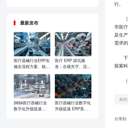
行。
《
最新发布
市医疗
及生产
需求的
下
医疗器械行业ERP实
医疗 ERP 踩坑频
探索科
施全流程方案、核心
发：合规失守、流程
要点与落地价值
瘫痪、成本失控，行
业亟需标准化选型与
（
实施防线
未经
2026医疗器械行业
医疗器械行业数字化
数字化升级提速
升级提速 ERP系统
ERP系统成合规精益
赋能合规运营与精益
分享到
管理核心标配
发展