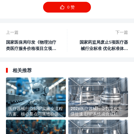

0
赞
上一篇
下一篇
国家医保局印发《物理治疗
国家药监局废止5项医疗器
类医疗服务价格项目立项指
械行业标准 优化标准体系
南（试行）》
助力产业升级
相关推荐
医疗器械行业ERP实施全流程
2026医疗器械行业数字化升
方案、核心要点与落地价值
级提速 ERP系统成合规精益
管理核心标配