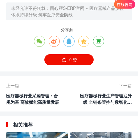
未经允许不得转载：
同心雁S-ERP官网
»
医疗器械产品质检
体系持续升级 筑牢医疗安全防线
分享到






0
赞
上一篇
下一篇
医疗器械行业采购管理：合
医疗器械行业生产管理迎升
规为基 高效赋能高质量发展
级 全链条管控与数智化转
型成核心方向​
相关推荐