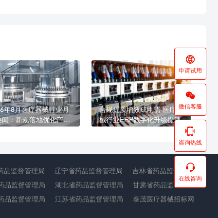

申请试用

微信客服
26年8月医疗器械行业月
合规提质增效成刚需 医疗器
要闻：新规落地优化产业
械行业ERP数字化升级提速
态 海内外合规监管持续收

咨询热线

药品监督管理局
辽宁省药品监督管理局
吉林省药品监督管理局
在线咨询
药品监督管理局
湖北省药品监督管理局
甘肃省药品监督管理局
药品监督管理局
江苏省药品监督管理局
泰茂医疗器械招标网