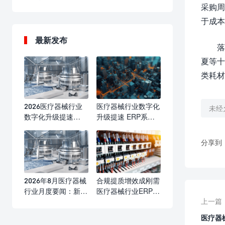
采购周
于成本
最新发布
落
夏等十
类耗材
2026医疗器械行业
医疗器械行业数字化
未经
数字化升级提速
升级提速 ERP系统
ERP系统成合规精益
赋能合规运营与精益
管理核心标配
发展
分享到
2026年8月医疗器械
合规提质增效成刚需
行业月度要闻：新规
医疗器械行业ERP数
上一篇
落地优化产业生态
字化升级提速
海内外合规监管持续
医疗器
收紧