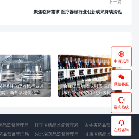
下一篇
聚焦临床需求 医疗器械行业创新成果持续涌现

申请试用

微信客服
26年8月医疗器械行业月
合规提质增效成刚需 医疗器
要闻：新规落地优化产业
械行业ERP数字化升级提速
态 海内外合规监管持续收

咨询热线

药品监督管理局
辽宁省药品监督管理局
吉林省药品监督管理局
在线咨询
药品监督管理局
湖北省药品监督管理局
甘肃省药品监督管理局