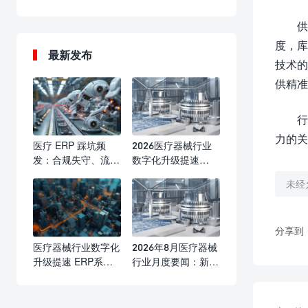
供
度，库
最新发布
技术的
供精准
行
力的关
医疗 ERP 踩坑频
2026医疗器械行业
发：合规失守、流程
数字化升级提速
瘫痪、成本失控，行
ERP系统成合规精益
未经
业亟需标准化选型与
管理核心标配
实施防线
分享到
医疗器械行业数字化
2026年8月医疗器械
升级提速 ERP系统
行业月度要闻：新规
赋能合规运营与精益
落地优化产业生态
发展
海内外合规监管持续
收紧