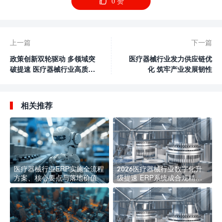

0
赞
上一篇
下一篇
政策创新双轮驱动 多领域突
医疗器械行业发力供应链优
破提速 医疗器械行业高质量
化 筑牢产业发展韧性
发展前景广阔
相关推荐
医疗器械行业ERP实施全流程
2026医疗器械行业数字化升
方案、核心要点与落地价值
级提速 ERP系统成合规精益
管理核心标配