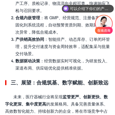
产工序、质检记录、物流流向全程可查，快速响应飞
可以介绍下你们的产品么
检与召回要求。
你们是怎么收费的呢
合规内嵌管理
：将 GMP、经营规范、注册备案要求
固化到系统流程，自动预警资质到期、效期风险、批
次异常，降低合规成本。
产供销高效协同
：智能排产、动态库存、订单闭环管
理，提升交付速度与资金周转效率，适配集采与批量
交付场景。
数据驱动决策
：经营数据实时可视化，为研发投入、
渠道布局、供应链优化提供精准依据。
三、展望：合规筑基、数字赋能、创新致远
未来，医疗器械行业将呈现
监管更严、创新更快、数
字化更深、集中度更高
的发展格局。具备完善质量体系、
高效数智化能力、持续创新力的企业，将在市场竞争中占