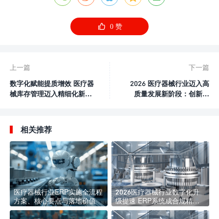

0
赞
上一篇
下一篇
数字化赋能提质增效 医疗器
2026 医疗器械行业迈入高
械库存管理迈入精细化新阶
质量发展新阶段：创新提
段
速、国产替代深化、出海升
级
相关推荐
医疗器械行业ERP实施全流程
2026医疗器械行业数字化升
方案、核心要点与落地价值
级提速 ERP系统成合规精益
管理核心标配