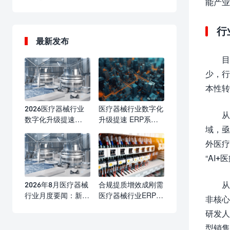
能产业
行
最新发布
目
少，行
本性转
2026医疗器械行业
医疗器械行业数字化
从
数字化升级提速
升级提速 ERP系统
域，亟
ERP系统成合规精益
赋能合规运营与精益
管理核心标配
发展
外医疗
“AI
从
2026年8月医疗器械
合规提质增效成刚需
行业月度要闻：新规
医疗器械行业ERP数
非核心
落地优化产业生态
字化升级提速
研发人
海内外合规监管持续
型销售
收紧