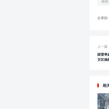
未经
分享到
上一篇
踩雷率
灾区揭
相