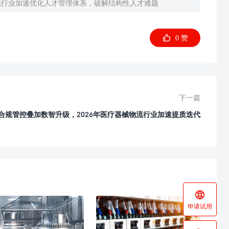
器械行业加速优化人才管理体系，破解结构性人才难题

0
赞
下一篇
合规管控叠加数智升级，2026年医疗器械物流行业加速提质迭代

申请试用