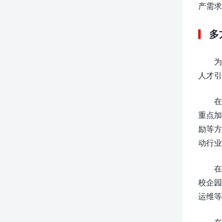
产需求
多
为
人才引
在
重点加
励等方
动行业
在
校企园
运维等
在