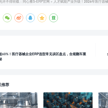
允许不得转载：
同心雁S-ERP官网
»
人才赋能产业升级！2026年医疗





超60%！医疗器械企业ERP选型常见误区盘点，合规翻车重
秘
关推荐