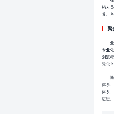
销人员
养、考
聚
业
专业化
划流程
际化合
随
体系、
体系、
迈进。