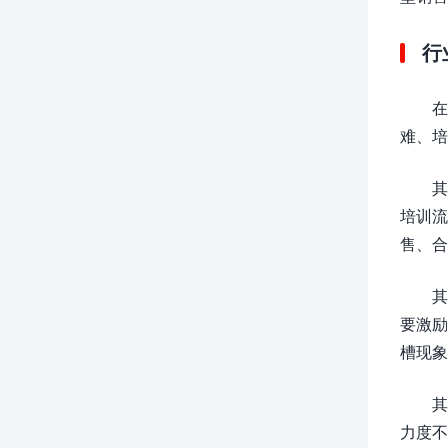
行
在
难、培
其
培训流
售、合
其
要激励
槽现象
其
力度不