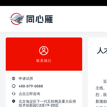

人
联系我们

申请试用
近

400-079-0088
主线。

点击立即咨询
烈，医
新激励

北京海淀区下一代互联网及重大应用
技术创新园C2座19-20层