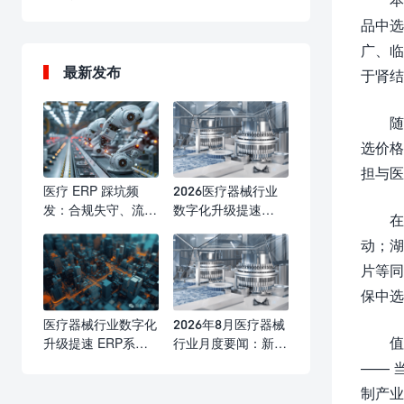
品中选
广、临
最新发布
于肾结
随
选价格
担与医
医疗 ERP 踩坑频
2026医疗器械行业
发：合规失守、流程
数字化升级提速
在
瘫痪、成本失控，行
ERP系统成合规精益
动；湖
业亟需标准化选型与
管理核心标配
实施防线
片等同
保中选
医疗器械行业数字化
2026年8月医疗器械
值
升级提速 ERP系统
行业月度要闻：新规
赋能合规运营与精益
落地优化产业生态
—— 
发展
海内外合规监管持续
制产业
收紧