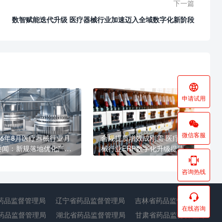
下一篇
数智赋能迭代升级 医疗器械行业加速迈入全域数字化新阶段

申请试用

微信客服
26年8月医疗器械行业月
合规提质增效成刚需 医疗器
要闻：新规落地优化产业
械行业ERP数字化升级提速
态 海内外合规监管持续收

咨询热线

药品监督管理局
辽宁省药品监督管理局
吉林省药品监督管理局
在线咨询
药品监督管理局
湖北省药品监督管理局
甘肃省药品监督管理局