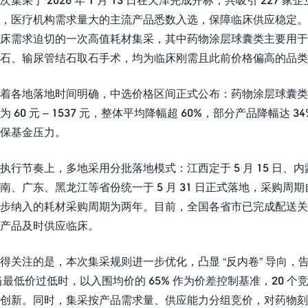
，医疗机构需求量大的主流产品悉数入选，保障临床供应稳定。此
床需求迫切的一次高值耗材集采，其中药物涂层球囊类主要用
石、输尿管结石取石手术，均为临床刚需且此前价格偏高的品类
着各地落地时间明确，中选价格区间正式公布：药物涂层球囊类产品中选
为 60 元 – 1537 元，整体平均降幅超 60%，部分产品降幅
保基金压力。
执行节奏上，多地采用分批落地模式：江西定于 5 月 15 日、内蒙
南、广东、黑龙江等省份统一于 5 月 31 日正式落地，采购周期自执
步纳入的耗材采购周期为两年。目前，全国各省市已完成配送
产品及时供应临床。
得关注的是，本次集采规则进一步优化，凸显 “反内卷” 导向，告别
当最低价过低时，以入围均价的 65% 作为价差控制基准，20 
创新。同时，集采按产品需求量、供应能力分组竞价，对药物刻