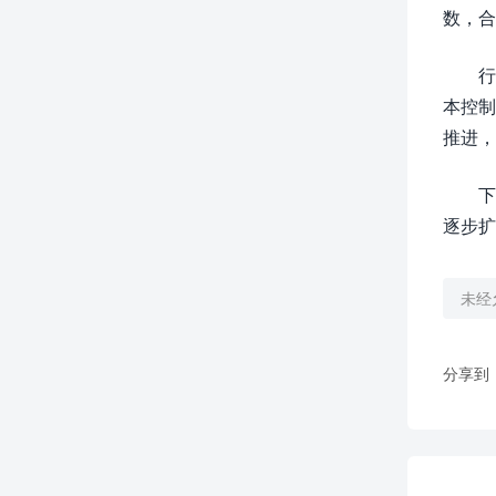
数，合
行
本控制
推进，
下
逐步扩
未经
分享到