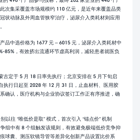
次集采覆盖市场规模约 110 亿元，是近年来覆盖品类
于冠状动脉及外周血管狭窄治疗，泌尿介入类耗材则应用
。
价格为 1677 元 – 6015 元，泌尿介入类耗材中
达 34%-85%，有效挤出流通环节虚高利润，减轻患者就医负
古定于 5 月 18 日率先执行；北京安排在 5 月下旬启
行日起至 2028 年 12 月 31 日，止血材料、医用胶
关系确认，医疗机构与企业协议签订工作正有序推进，确
以往 “唯低价是取” 模式，首次引入 “锚点价” 机制
个竞争组中有 8 个组触发该规则，有效避免极端低价竞争抑
痕球囊、测压软镜导管等差异化创新产品设置比价系