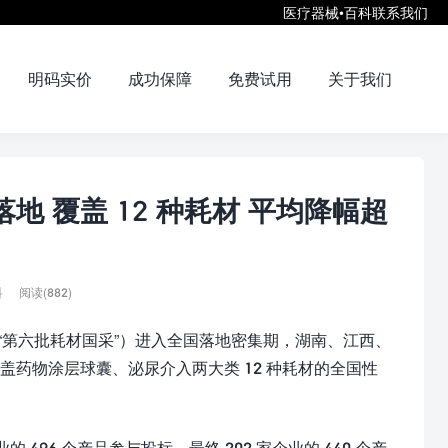
医疗器械•百科
联系我们
明码实价
成功保障
免费试用
关于我们
地 覆盖 12 种耗材 平均降幅超
科
阅读(882)
称 “第六批耗材国采”）进入全国落地密集期，湖南、江西、
药物涂层球囊、泌尿介入两大类 12 种耗材的全国性
业的 496 个产品参与投标，最终 202 家企业的 440 个产