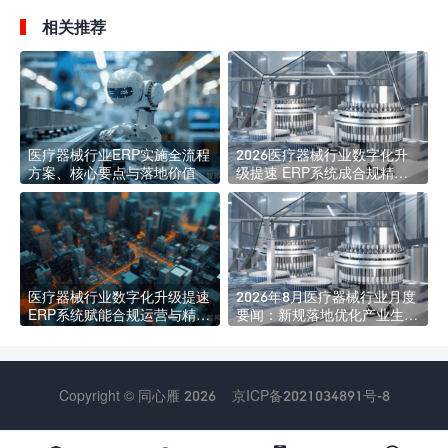
相关推荐
医疗器械行业ERP实施全流程
2026医疗器械行业数字化升
方案、核心要点与落地价值
级提速 ERP系统成合规精益
管理核心标配
医疗器械行业数字化升级提速
2026年8月医疗器械行业月度
ERP系统赋能合规运营与精益
要闻：新规落地优化产业生态
发展
海内外合规监管持续收紧
Copyright © 同心雁 2026
京ICP备2021034891号-8