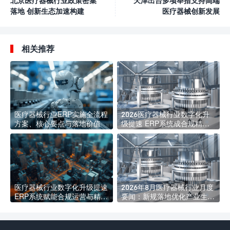
北京医疗器械行业政策密集
天津出台多项举措支持高端
落地 创新生态加速构建
医疗器械创新发展​
相关推荐
医疗器械行业ERP实施全流程
2026医疗器械行业数字化升
方案、核心要点与落地价值
级提速 ERP系统成合规精益
管理核心标配
医疗器械行业数字化升级提速
2026年8月医疗器械行业月度
ERP系统赋能合规运营与精益
要闻：新规落地优化产业生态
发展
海内外合规监管持续收紧