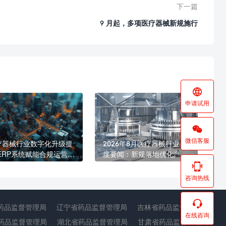
下一篇
9 月起，多项医疗器械新规施行

申请试用

微信客服
疗器械行业数字化升级提
2026年8月医疗器械行业月
 ERP系统赋能合规运营与
度要闻：新规落地优化产业
益发展
生态 海内外合规监管持续收

紧
咨询热线

药品监督管理局
辽宁省药品监督管理局
吉林省药品监督管理局
在线咨询
药品监督管理局
湖北省药品监督管理局
甘肃省药品监督管理局