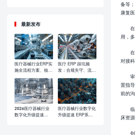
备等；
康复医
最新发布
在
用，多
在
对接科
医疗器械行业ERP实
医疗 ERP 踩坑频
施全流程方案、核心
发：合规失守、流程
审
要点与落地价值
瘫痪、成本失控，行
业亟需标准化选型与
置指导
实施防线
前的沟
2026医疗器械行业
医疗器械行业数字化
临
数字化升级提速
升级提速 ERP系统
床资源
ERP系统成合规精益
赋能合规运营与精益
管理核心标配
发展
创