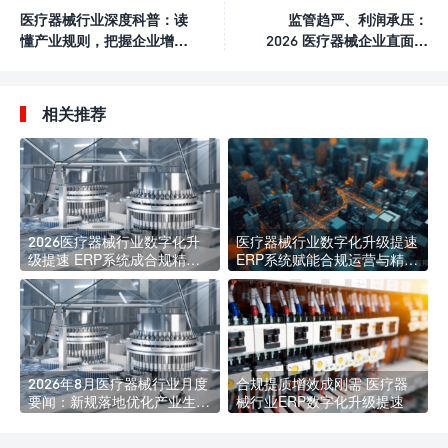
医疗器械行业深度科普：读
监管趋严、利润承压：
懂产业规则，把握企业增长
2026 医疗器械企业直面六
新机遇
大管理痛点
相关推荐
2026医疗器械行业数字化升
医疗器械行业数字化升级提速
级提速 ERP系统成合规精益
ERP系统赋能合规运营与精益
管理核心标配
发展
2026年8月医疗器械行业月度
合规提质增效成刚需 医疗器
要闻：新规落地优化产业生态
械行业ERP数字化升级提速
海内外合规监管持续收紧