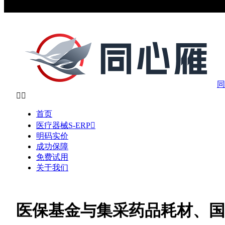
同


首页
医疗器械S-ERP

明码实价
成功保障
免费试用
关于我们
医保基金与集采药品耗材、国