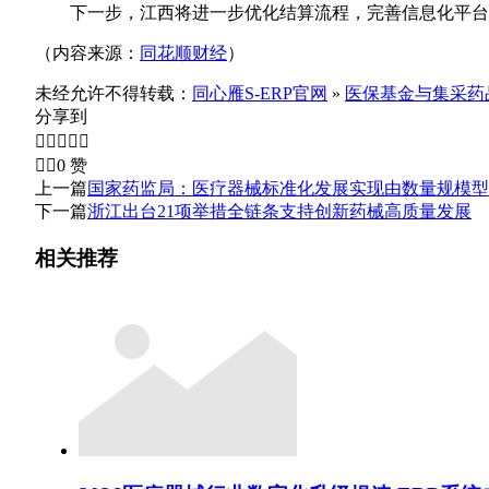
下一步，江西将进一步优化结算流程，完善信息化平台功
（内容来源：
同花顺财经
）
未经允许不得转载：
同心雁S-ERP官网
»
医保基金与集采药
分享到







0
赞
上一篇
国家药监局：医疗器械标准化发展实现由数量规模型
下一篇
浙江出台21项举措全链条支持创新药械高质量发展
相关推荐