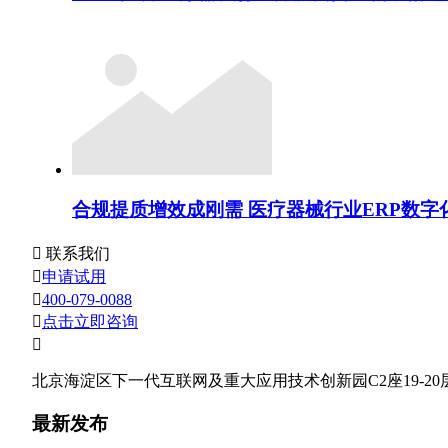
合规提质增效成刚需 医疗器械行业ERP数字

联系我们

申请试用

400-079-0088

点击立即咨询

北京海淀区下一代互联网及重大应用技术创新园C2座19-20
最新发布