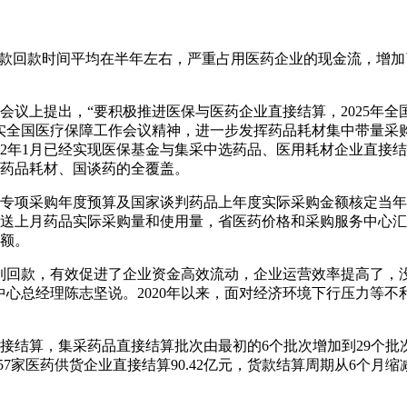
款回款时间平均在半年左右，严重占用医药企业的现金流，增加
会议上提出，“要积极推进医保与医药企业直接结算，2025年全
实全国医疗保障工作会议精神，进一步发挥药品耗材集中带量采
022年1月已经实现医保基金与集采中选药品、医用耗材企业直接结
药品耗材、国谈药的全覆盖。
项采购年度预算及国家谈判药品上年度实际采购金额核定当年
送上月药品实际采购量和使用量，省医药价格和采购服务中心汇
额。
回款，有效促进了企业资金高效流动，企业运营效率提高了，没
心总经理陈志坚说。2020年以来，面对经济环境下行压力等不利
接结算，集采药品直接结算批次由最初的6个批次增加到29个批次，
为3557家医药供货企业直接结算90.42亿元，货款结算周期从6